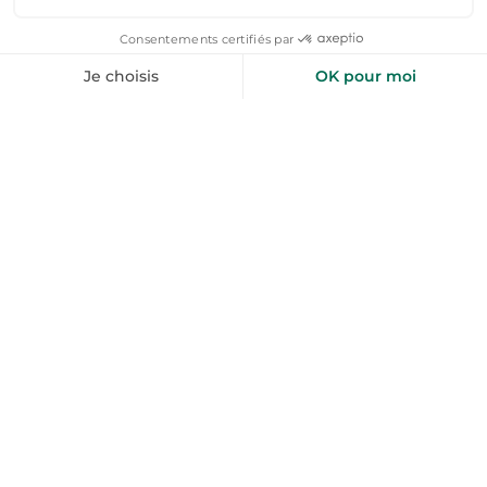
Réservez votre location vacances →
FAQs : Location Vacances
Orange dès 40€ / nuitée
Combien coûte une location vacances Orange
pas cher ?
Le prix d'une location vacances à Orange démarre à
partir de 40 € la nuitée pour un hébergement standard
pouvant accueillir jusqu'à 4 personnes. En haute saison
(juillet-août et pendant les festivals comme les
Chorégies d'Orange), les tarifs peuvent atteindre 120 € à
300 € la nuit selon la capacité, les équipements (piscine,
climatisation, terrasse) et la localisation (centre-ville,