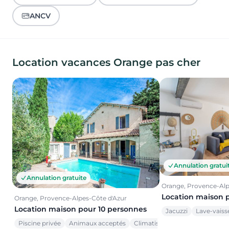
ANCV
Location vacances Orange pas cher
Annulation gratui
Annulation gratuite
Orange, Provence-Alp
Location maison 
Orange, Provence-Alpes-Côte d'Azur
Location maison pour 10 personnes
Jacuzzi
Lave-vaisse
Piscine privée
Animaux acceptés
Climatisation