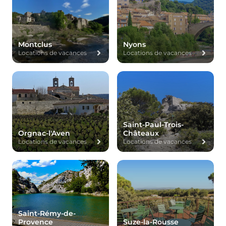
Montclus
Nyons
Locations de vacances
Locations de vacances
Saint-Paul-Trois-
Orgnac-l'Aven
Châteaux
Locations de vacances
Locations de vacances
Saint-Rémy-de-
Provence
Suze-la-Rousse