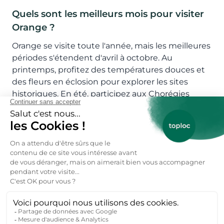
Quels sont les meilleurs mois pour visiter
Orange ?
Orange se visite toute l'année, mais les meilleures
périodes s'étendent d'avril à octobre. Au
printemps, profitez des températures douces et
des fleurs en éclosion pour explorer les sites
historiques. En été, participez aux Chorégies
d'Orange, un festival lyrique prestigieux, et
découvrez les marchés nocturnes animés.
L'automne est idéal pour les amateurs de vin,
avec les vendanges et les dégustations dans les
domaines viticoles environnants.
Réservez votre location vacances Orange
particulier ici 👇