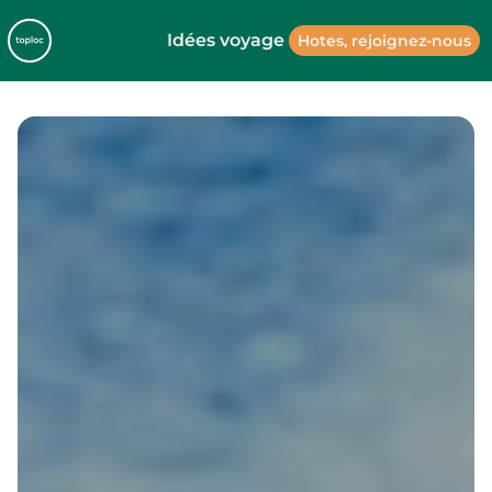
Idées voyage
Hotes, rejoignez-nous