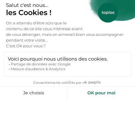
Le prix d'une location vacances à Valréas commence à
partir de 50 € la nuitée en basse saison pour un
hébergement confortable pouvant accueillir jusqu'à 4
personnes. En haute saison (juillet-août), les tarifs varient
entre 70 € et 180 € par nuit selon la taille du logement,
les équipements (piscine, jardin, climatisation) et la
proximité avec le centre-ville ou les sites naturels
comme les Dentelles de Montmirail. Les locations avec
vue sur les vignobles ou les oliveraies peuvent afficher
des prix légèrement plus élevés, mais restent abordables
comparées aux destinations touristiques plus
fréquentées.
Où louer une location maison avec jardin
Valréas ?
Valréas et ses alentours offrent une grande diversité de
locations pour tous les goûts. En plein cœur de la ville,