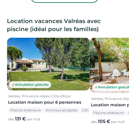
Location vacances Valréas avec
piscine (idéal pour les familles)
Annulation gratuite
Annulation gratui
Valréas, Provence-Alpes-Côte d'Azur
Valréas, Provence-Alp
Location maison pour 6 personnes
Location maison 
Piscine extérieure
Animaux acceptés
Climatisation
Piscine extérieure
131 €
dès
par nuit
105 €
dès
par nuit