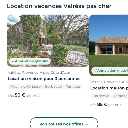
Location vacances Valréas pas cher
Annulation gratuite
Annulation gratui
Valréas, Provence-Alpes-Côte d'Azur
Location maison pour 3 personnes
Valréas, Provence-Alp
Piscine extérieure
Barbecue
Terrasse
Location maison 
50 €
dès
par nuit
Barbecue
Terrasse
85 €
dès
par nuit
Voir toutes nos offres →