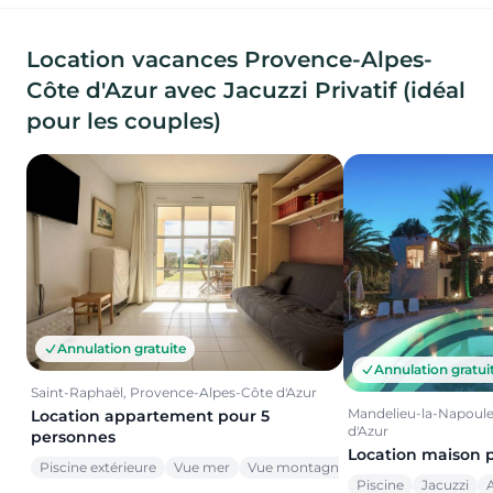
Location vacances Provence-Alpes-
Côte d'Azur avec Jacuzzi Privatif (idéal
pour les couples)
Annulation gratuite
Annulation gratui
Saint-Raphaël, Provence-Alpes-Côte d'Azur
Mandelieu-la-Napoule
Location appartement pour 5
d'Azur
personnes
Location maison 
Piscine extérieure
Vue mer
Vue montagne
Piscine
Jacuzzi