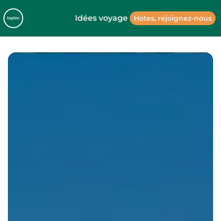
Idées voyage
Hotes, rejoignez-nous