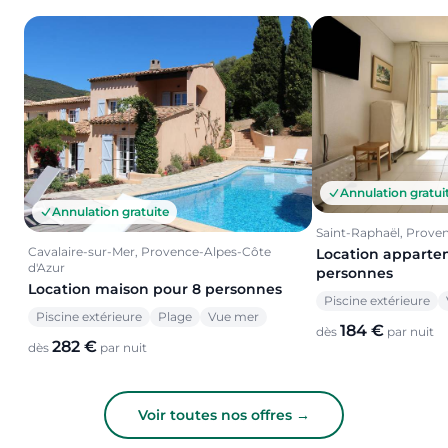
Annulation gratui
Annulation gratuite
Saint-Raphaël, Prove
Cavalaire-sur-Mer, Provence-Alpes-Côte
Location apparte
d'Azur
personnes
Location maison pour 8 personnes
Piscine extérieure
Piscine extérieure
Plage
Vue mer
184 €
dès
par nuit
282 €
dès
par nuit
Voir toutes nos offres →