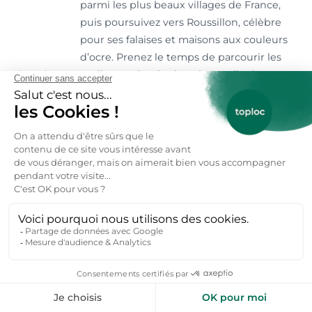
parmi les plus beaux villages de France,
puis poursuivez vers Roussillon, célèbre
pour ses falaises et maisons aux couleurs
d’ocre. Prenez le temps de parcourir les
Jour 2
ruelles pavées, les boutiques d’artisans et
les petits marchés selon la saison. Arrêtez-
vous dans un restaurant local pour
savourer une cuisine provençale
traditionnelle. Les champs de lavande, les
oliveraies et les vignobles offrent un
décor idéal pour apprécier le charme
paisible de cette partie de la Provence.
Consacrez cette journée au massif des
Alpilles. Commencez par Saint-Rémy-de-
Provence, où se mêlent marchés colorés,
galeries d’art et cafés accueillants.
Rejoignez ensuite Les Baux-de-Provence,