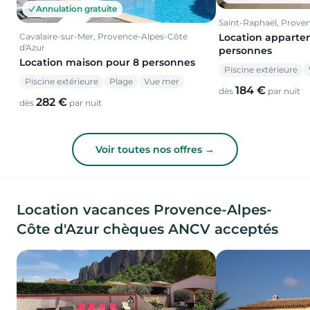
Annulation gratuite
Saint-Raphaël, Prove
Cavalaire-sur-Mer, Provence-Alpes-Côte
Location apparte
d'Azur
personnes
Location maison pour 8 personnes
Piscine extérieure
Piscine extérieure
Plage
Vue mer
184 €
dès
par nuit
282 €
dès
par nuit
Voir toutes nos offres →
Location vacances Provence-Alpes-
Côte d'Azur chèques ANCV acceptés