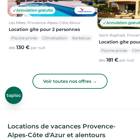
Annulation gratuite
Annulation gratui
Les Mées, Provence-Alpes-Côte d'Azur
Location gîte pour 2 personnes
Saint-Raphaël, Prove
Piscine privée
Climatisation
Barbecue
Location gîte pou
130 €
dès
par nuit
Piscine privée
Clim
181 €
dès
par nuit
Voir toutes nos offres →
toploc
Locations de vacances Provence-
Alpes-Côte d'Azur et alentours