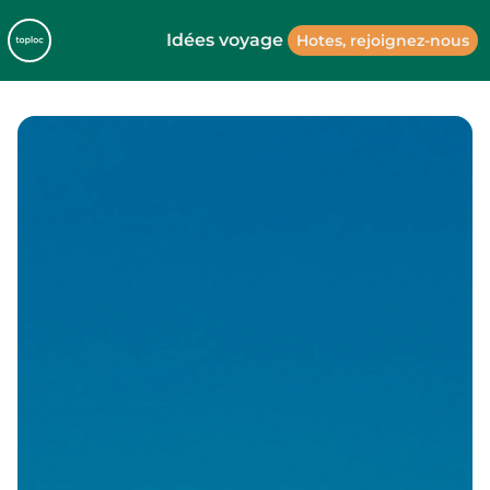
Idées voyage
Hotes, rejoignez-nous