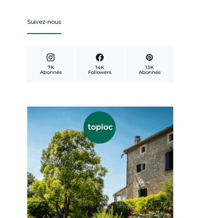
Suivez-nous
7K
14K
13K
Abonnés
Followers
Abonnés