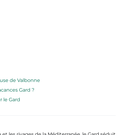
euse de Valbonne
acances Gard ?
r le Gard
 et les rivages de la Méditerranée, le Gard séduit