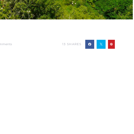
13
SHARES
omments