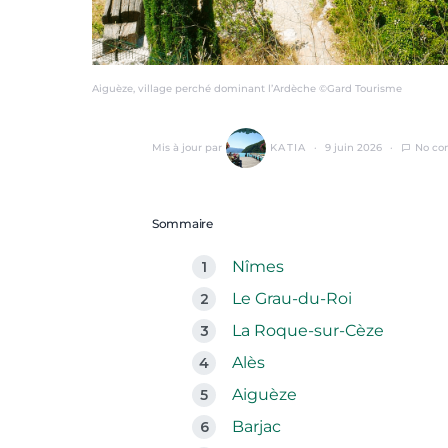
Aiguèze, village perché dominant l’Ardèche ©Gard Tourisme
Mis à jour par
KATIA
9 juin 2026
No c
Sommaire
Nîmes
Le Grau-du-Roi
La Roque-sur-Cèze
Alès
Aiguèze
Barjac