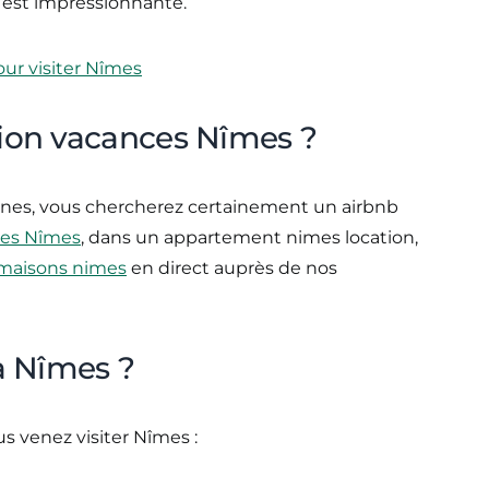
 est impressionnante.
pour visiter Nîmes
tion vacances Nîmes ?
rènes, vous chercherez certainement un airbnb
ces Nîmes
, dans un appartement nimes location,
 maisons nimes
en direct auprès de nos
 à Nîmes ?
vous venez visiter Nîmes :