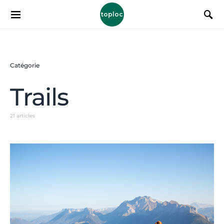
toploc
Catégorie
Trails
21 articles