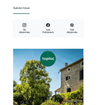
Suivez-nous
7K
14K
13K
Abonnés
Followers
Abonnés