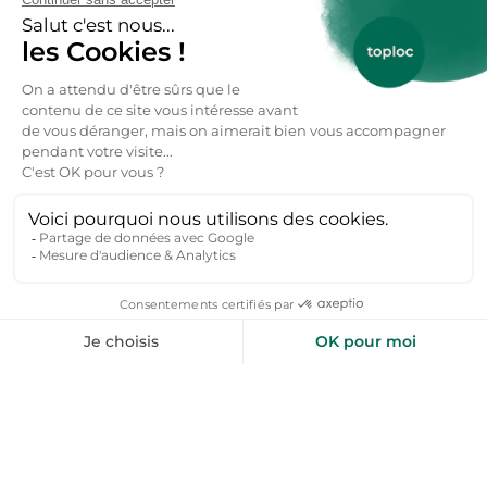
hébergements offrent souvent une vue
panoramique, un accès aux sentiers de
randonnée, et une fraîcheur bienvenue en été.
Dans la Petite Camargue, les maisons côtoient les
étangs, les marais salants et les vignobles, tandis
que sur le littoral gardois, les locations sont
proches des plages et idéales pour des séjours en
famille. Beaucoup de logements disposent de
terrasse, jardin, piscine privée, cuisine d’été, de
belles pièces de séjour et sont pensés pour la vie
en plein air. Avec ces locations, vous serez logés à
proximité de chemins de randonnées et de lieux
aux paysages uniques.
Activités nature dans le Gard : entre
rivières, causses et sentiers
Baignade et balades dans les rivières gardoises