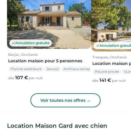
Annulation gratuite
Annulation gratui
Barjac, Occitanie
Tresques, Occitanie
Location maison pour 5 personnes
Location maison 
Piscine extérieure
Jacuzzi
Animaux acceptés
Piscine privée
Vue
107 €
dès
par nuit
141 €
dès
par nuit
Voir toutes nos offres →
Location Maison Gard avec chien