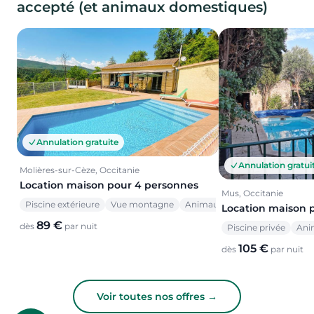
accepté (et animaux domestiques)
Annulation gratuite
Annulation gratui
Molières-sur-Cèze, Occitanie
Location maison pour 4 personnes
Mus, Occitanie
Piscine extérieure
Vue montagne
Animaux acceptés
Location maison 
89 €
dès
par nuit
Piscine privée
Ani
105 €
dès
par nuit
Voir toutes nos offres →