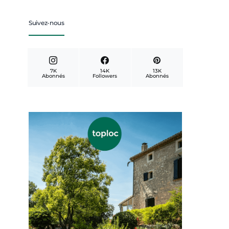
Suivez-nous
7K
14K
13K
Abonnés
Followers
Abonnés