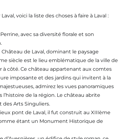
aval, voici la liste des choses à faire à Laval :
errine, avec sa diversité florale et son
.
u Château de Laval, dominant le paysage
e siècle est le lieu emblématique de la ville de
er à côté. Ce château appartenant aux comtes
ure imposante et des jardins qui invitent à la
s majestueuses, admirez les vues panoramiques
 l’histoire de la région. Le château abrite
 des Arts Singuliers.
vieux pont de Laval, il fut construit au XIIIème
rit comme étant un Monument Historique de
 d’Avesnières, un édifice de style roman, ce