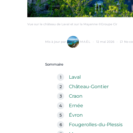
Vue sur le château de Laval et sur la Mayenne ©Groupe Cir
Mis à jour par
MAËL
12 mai 2026
No c
Sommaire
Laval
Château-Gontier
Craon
Ernée
Évron
Fougerolles-du-Plessis