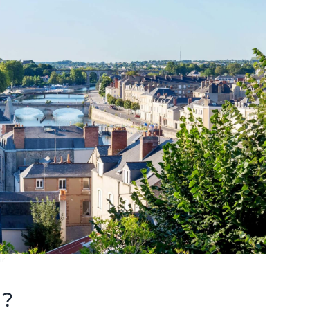
ir
 ?