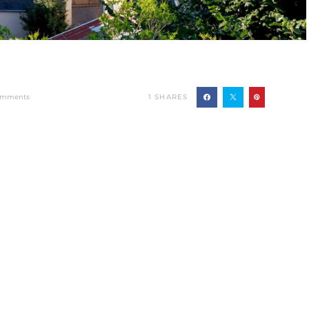
1
SHARES
omments