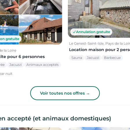
Annulation gratuite
on gratuite
Le Genest-Saint-Isle, Pays de la Loi
Location maison pour 2 per
e la Loire
gîte pour 6 personnes
Sauna
Jacuzzi
Barbecue
vée
Jacuzzi
Animaux acceptés
ar nuit
Voir toutes nos offres →
en accepté (et animaux domestiques)