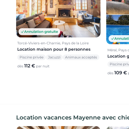
Annulation gratuite
Annulati
Torcé-Viviers-en-Charnie, Pays de la Loire
Location maison pour 8 personnes
Méral, Pays d
Location 
Piscine privée
Jacuzzi
Animaux acceptés
Piscine pri
112 €
dès
par nuit
109 €
dès
p
Location vacances Mayenne avec chi