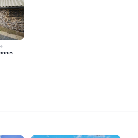
re
sonnes