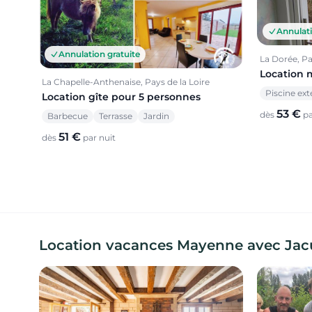
Annulati
Annulation gratuite
La Dorée, Pa
Location 
La Chapelle-Anthenaise, Pays de la Loire
Piscine ext
Location gîte pour 5 personnes
53 €
dès
pa
Barbecue
Terrasse
Jardin
51 €
dès
par nuit
Location vacances Mayenne avec Jacuzz