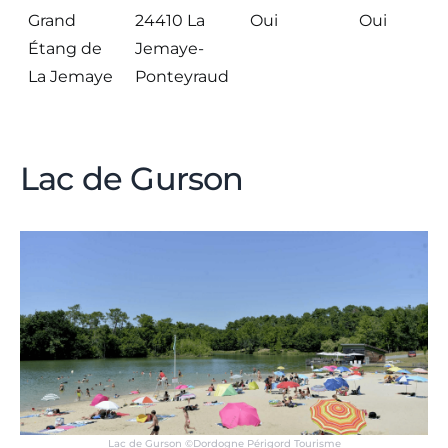
Grand
24410 La
Oui
Oui
Étang de
Jemaye-
La Jemaye
Ponteyraud
Lac de Gurson
Lac de Gurson ©Dordogne Périgord Tourisme