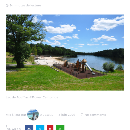
9 minutes de lecture
Lac de Rouffiac ©Flower Campings
Mis à jour par
ALEXIA
3 juin 2026
No comments
1
SHARES