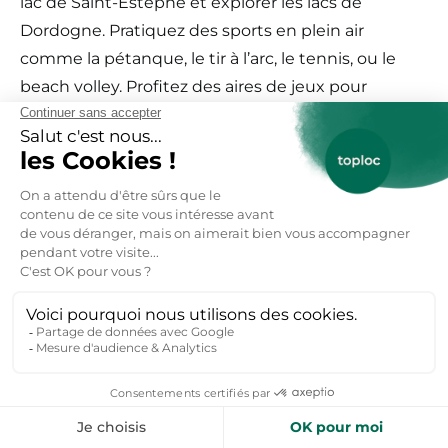
lac de Saint-Estèphe et explorer les lacs de
Dordogne. Pratiquez des sports en plein air
comme la pétanque, le tir à l’arc, le tennis, ou le
beach volley. Profitez des aires de jeux pour
enfants et de pique-niques. Baignez-vous dans les
eaux de l’étang de Saint-Estèphe sur les plages de
sable.
Infos clés – Étang de Saint-
Estèphe :
Voici toutes les informations utiles pour se baigner
à l’étang de Saint-Estèphe qui fait partie des
meilleurs lacs de Dordogne :