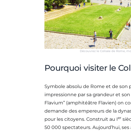
Découvrez le Colisée de Rome, m
Pourquoi visiter le Col
Symbole absolu de Rome et de son pass
impressionne par sa grandeur et son
Flavium” (amphitéâtre Flavien) on comp
demande des empereurs de la dynasti
er
pour les citoyens. Construit au I
sièc
50 000 spectateurs. Aujourd’hui, se