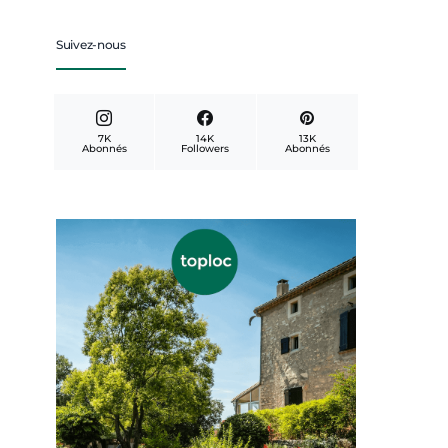
Suivez-nous
7K
14K
13K
Abonnés
Followers
Abonnés