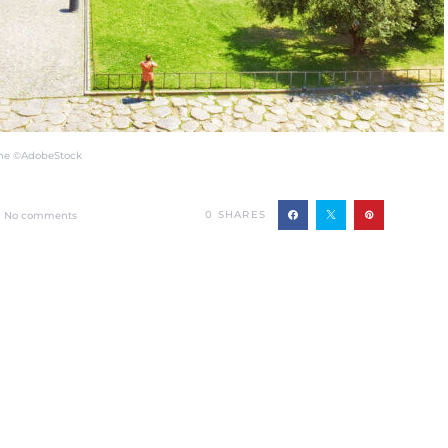
ine ©AdobeStock
0
SHARES
No comments