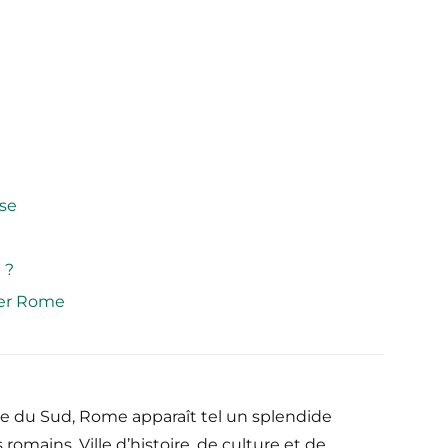
ese
 ?
iter Rome
talie du Sud, Rome apparaît tel un splendide
romains. Ville d’histoire, de culture et de