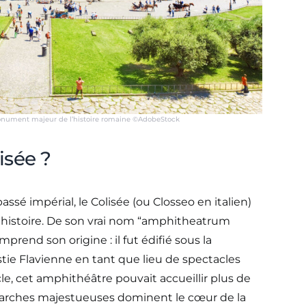
onument majeur de l’histoire romaine ©AdobeStock
isée ?
é impérial, le Colisée (ou Closseo en italien)
 histoire. De son vrai nom “amphitheatrum
rend son origine : il fut édifié sous la
e Flavienne en tant que lieu de spectacles
le, cet amphithéâtre pouvait accueillir plus de
s arches majestueuses dominent le cœur de la