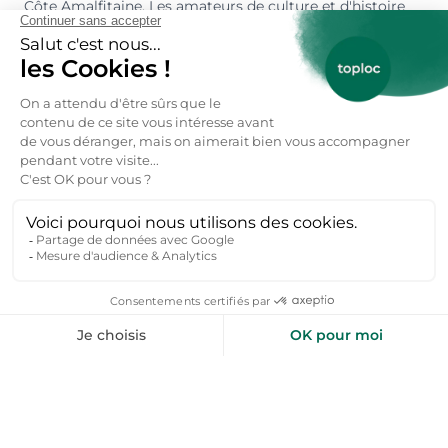
Côte Amalfitaine. Les amateurs de culture et d'histoire
opteront pour Rome, Florence ou Venise, tandis que ceux
en quête de nature et de tranquillité choisiront la
Toscane, les Dolomites ou les lacs du Nord comme le lac
de Côme ou le lac de Garde. Les régions rurales comme
l'Ombrie ou les Pouilles séduiront ceux qui recherchent
authenticité et paysages préservés.
Quelle est la capacité d'accueil d'une location
maison Italie bord de mer ?
Les locations vacances en Italie peuvent accueillir de 2 à
plus de 20 personnes, selon le type de bien. Vous
trouverez des appartements ou petites maisons idéales
pour les couples ou les petites familles, ainsi que des
villas spacieuses et des fermes rénovées parfaites pour
les grands groupes, les réunions familiales ou les
voyages entre amis. La plupart des hébergements
proposent entre 2 et 6 chambres, avec des espaces