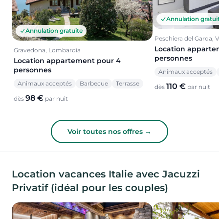
Annulation gratui
Annulation gratuite
Peschiera del Garda, 
Location apparte
Gravedona, Lombardia
personnes
Location appartement pour 4
personnes
Animaux acceptés
Animaux acceptés
Barbecue
Terrasse
110 €
dès
par nuit
98 €
dès
par nuit
Voir toutes nos offres →
Location vacances Italie avec Jacuzzi
Privatif (idéal pour les couples)