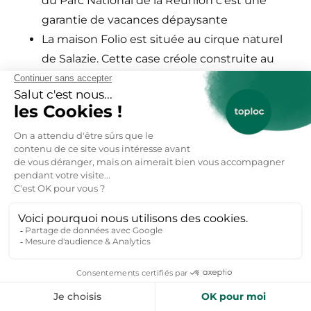
du Parc National de la Réunion c’est une
garantie de vacances dépaysante
La maison Folio est située au cirque naturel
de Salazie. Cette case créole construite au
XIXème siècle
La cascade du Voile de la Mariée fait 70
mètres de haut, la meilleure saison pour la
visiter est au printemps
Les anciens Thermes d’Hell-Bourg à Salazie
font partie de la richesse de ce village
Le canyoning du Trou Blanc à la Réunion,
avec Adrénal‘île
Le Tampon