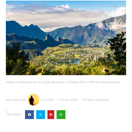
Visiter la Réunion et le cirque de Cilaos © Balate Dorin officiel-thermalisme
Mis à jour par
JULIEN
17 juin 2025
One comment
1
SHARES