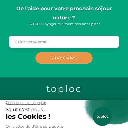
De l'aide pour votre prochain séjour
nature ?
+50 000 voyageurs aiment nos bons plans
Saisir votre email
Email
S'INSCRIRE
toploc
CONTACTEZ-NOUS
LOCATION CHALETS EN BOIS
LOCATION GITES DE GROUPE
LOCATION MOBIL-HOME
LOCATION VACANCES AU SKI
LOCATION APPARTEMENT VACANCES
ANNECY