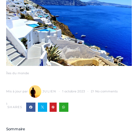
Îles du monde
Mis à jour par
JULIEN
1 octobre 2023
No comments
1
SHARES
Sommaire