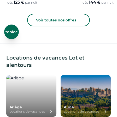
125 €
144 €
dès
par nuit
dès
par nuit
Voir toutes nos offres →
toploc
Locations de vacances Lot et
alentours
Ariège
Aude
Locations de vacances
Locations de vacances