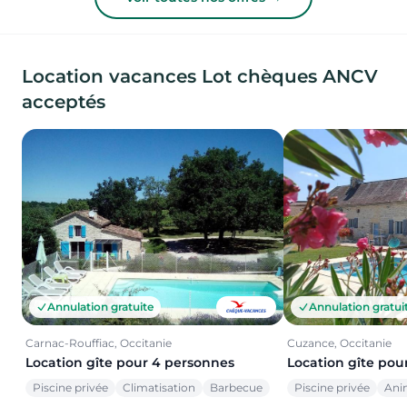
Location vacances Lot chèques ANCV
acceptés
Annulation gratuite
Annulation gratui
Carnac-Rouffiac, Occitanie
Cuzance, Occitanie
Location gîte pour 4 personnes
Location gîte pou
Piscine privée
Climatisation
Barbecue
Piscine privée
Ani