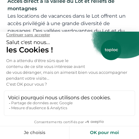
Accès direct à la vallée du Lot et reliefs de
montagnes
Les locations de vacances dans le Lot offrent un
accès privilégié à une grande diversité de
paysages. Des vallées verdoyantes du Lot et du
Célé aux plateaux calcaires du Quercy, vous
pourrez explorer le Gouffre de Padirac et y faire
des randonnées ou des balades sur la rivière, ou
admirez la vallée de la Dordogne depuis le village
de Loubressac offrant des panoramas
spectaculaires.
Proximité des plus beaux villages de France
Le Lot est un concentré de trésors patrimoniaux.
Saint-Cirq-Lapopie, élu plus beau village de
France, surplombe la rivière avec ses maisons
médiévales suspendues. Rocamadour, haut lieu
de pèlerinage, impressionne par son architecture
accrochée à la falaise dans un style néo-gothique.
Cahors, capitale du Lot, mêle histoire,