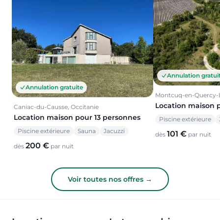
Annulation gratui
Annulation gratuite
Montcuq-en-Quercy-B
Location maison 
Caniac-du-Causse, Occitanie
Location maison pour 13 personnes
Piscine extérieure
Piscine extérieure
Sauna
Jacuzzi
101 €
dès
par nuit
200 €
dès
par nuit
Voir toutes nos offres →