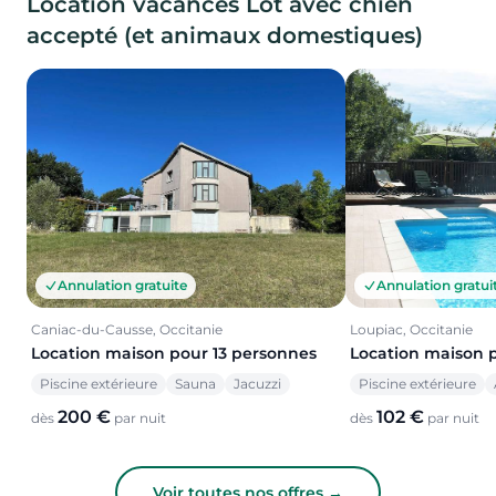
Location vacances Lot avec chien
accepté (et animaux domestiques)
Annulation gratuite
Annulation gratui
Caniac-du-Causse, Occitanie
Loupiac, Occitanie
Location maison pour 13 personnes
Location maison 
Piscine extérieure
Sauna
Jacuzzi
Piscine extérieure
200 €
102 €
dès
par nuit
dès
par nuit
Voir toutes nos offres →