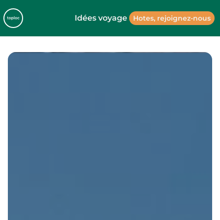
Idées voyage
Hotes, rejoignez-nous