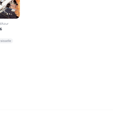
d'Azur
6
aisselle