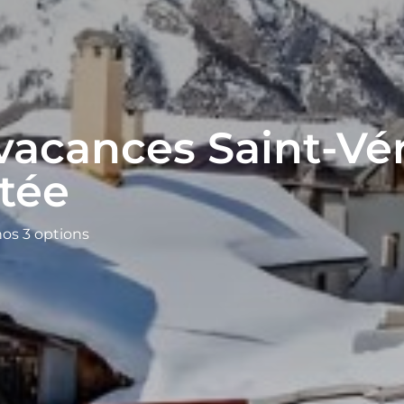
vacances Saint-Vé
itée
nos 3 options