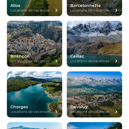
Allos
Barcelonnette
Locations de vacances
Locations de vacances
Briançon
Ceillac
Locations de vacances
Locations de vacances
Chorges
Dévoluy
Locations de vacances
Locations de vacances