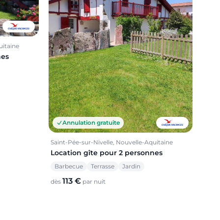
uitaine
nes
Annulation gratuite
Saint-Pée-sur-Nivelle, Nouvelle-Aquitaine
Location gîte pour 2 personnes
Barbecue
Terrasse
Jardin
113 €
dès
par nuit