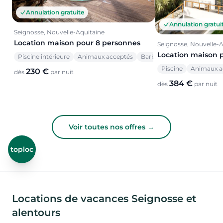
Annulation gratuite
Annulation gratui
Seignosse, Nouvelle-Aquitaine
Location maison pour 8 personnes
Seignosse, Nouvelle-A
Location maison 
Piscine intérieure
Animaux acceptés
Barbecue
Piscine
Animaux a
230 €
dès
par nuit
384 €
dès
par nuit
Voir toutes nos offres →
toploc
Locations de vacances Seignosse et
alentours