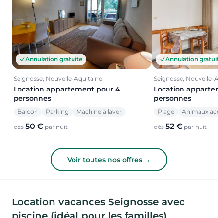
Annulation gratuite
Annulation gratui
Seignosse, Nouvelle-Aquitaine
Seignosse, Nouvelle-A
Location appartement pour 4
Location apparte
personnes
personnes
Balcon
Parking
Machine à laver
Plage
Animaux ac
50 €
52 €
dès
par nuit
dès
par nuit
Voir toutes nos offres →
Location vacances Seignosse avec
piscine (idéal pour les familles)