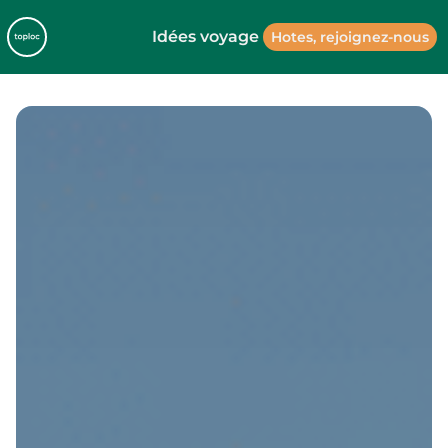
Idées voyage
Hotes, rejoignez-nous