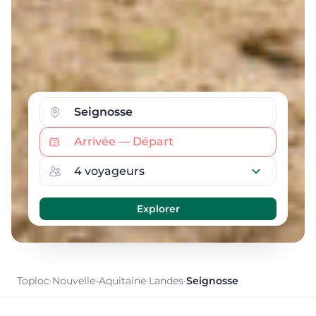
Toploc
·
Nouvelle-Aquitaine
·
Landes
·
Seignosse