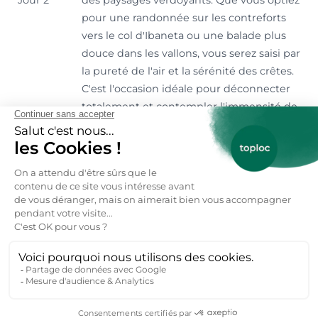
pour une randonnée sur les contreforts
vers le col d'Ibaneta ou une balade plus
douce dans les vallons, vous serez saisi par
la pureté de l'air et la sérénité des crêtes.
C'est l'occasion idéale pour déconnecter
totalement et contempler l'immensité de
la chaîne des Pyrénées.
Trofitez de votre dernière journée pour
explorer la richesse culturelle et
gastronomique de la Basse-Navarre.
Partez à la découverte des villages voisins
comme Saint-Étienne-de-Baïgorry, niché
dans une vallée spectaculaire, réputé
pour son architecture et son terroir.
Profitez-en pour déguster les produits
Jour 3
locaux : le fromage de brebis Ossau-Iraty,
le jambon de Bayonne ou encore les vins