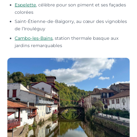
Espelette
, célèbre pour son piment et ses façades
colorées
Saint-Étienne-de-Baïgorry, au cœur des vignobles
de l’Irouléguy
Cambo-les-Bains
, station thermale basque aux
jardins remarquables