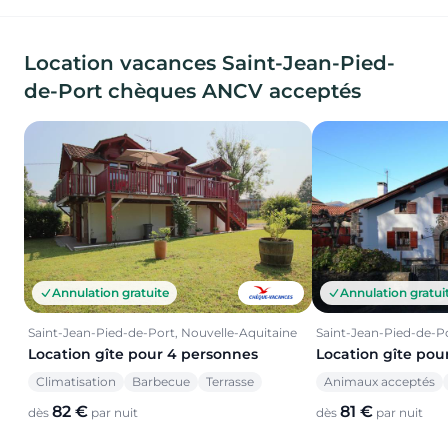
Location vacances Saint-Jean-Pied-
de-Port chèques ANCV acceptés
Annulation gratuite
Annulation gratui
Saint-Jean-Pied-de-Port, Nouvelle-Aquitaine
Saint-Jean-Pied-de-Po
Location gîte pour 4 personnes
Location gîte pou
Climatisation
Barbecue
Terrasse
Animaux acceptés
82 €
81 €
dès
par nuit
dès
par nuit