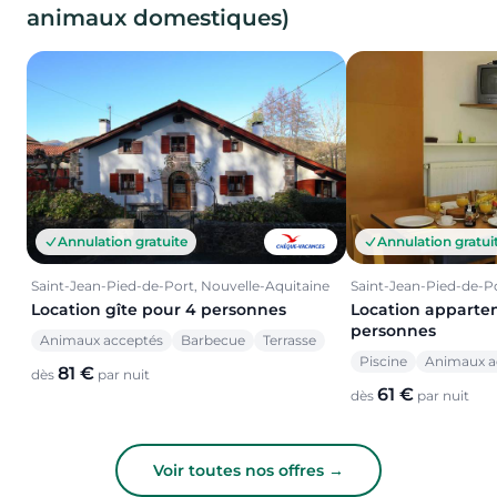
animaux domestiques)
Annulation gratui
Annulation gratuite
Saint-Jean-Pied-de-Po
Saint-Jean-Pied-de-Port, Nouvelle-Aquitaine
Location apparte
Location gîte pour 4 personnes
personnes
Animaux acceptés
Barbecue
Terrasse
Piscine
Animaux a
81 €
dès
par nuit
61 €
dès
par nuit
Voir toutes nos offres →