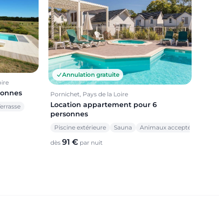
Annulation gratuite
oire
sonnes
Pornichet, Pays de la Loire
Location appartement pour 6
errasse
personnes
Piscine extérieure
Sauna
Animaux acceptés
91 €
dès
par nuit