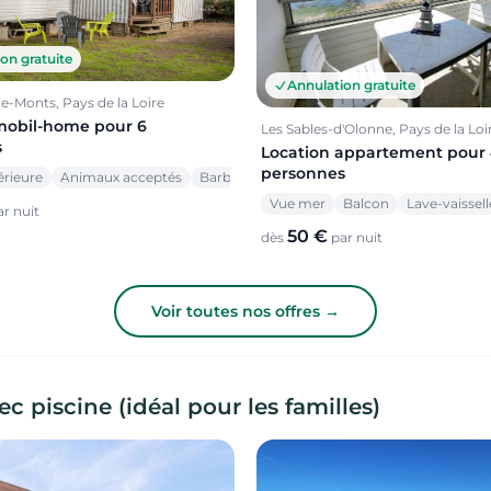
on gratuite
Annulation gratuite
e-Monts, Pays de la Loire
mobil-home pour 6
Les Sables-d'Olonne, Pays de la Loi
s
Location appartement pour
personnes
érieure
Animaux acceptés
Barbecue
Vue mer
Balcon
Lave-vaissell
r nuit
50 €
dès
par nuit
Voir toutes nos offres →
c piscine (idéal pour les familles)