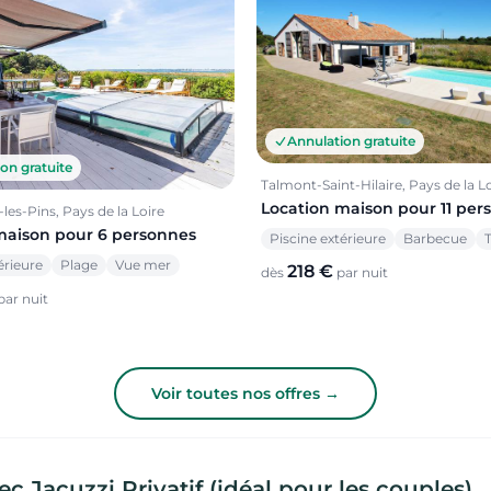
Annulation gratuite
on gratuite
Talmont-Saint-Hilaire, Pays de la L
Location maison pour 11 per
les-Pins, Pays de la Loire
maison pour 6 personnes
Piscine extérieure
Barbecue
T
érieure
Plage
Vue mer
218 €
dès
par nuit
par nuit
Voir toutes nos offres →
c Jacuzzi Privatif (idéal pour les couples)