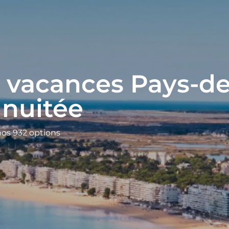
 vacances Pays-de
 nuitée
nos 932 options