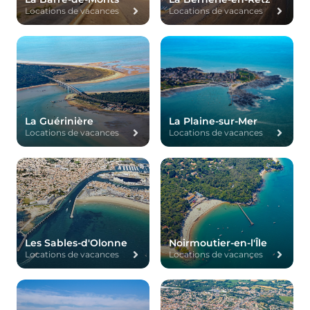
Locations de vacances
Locations de vacances
La Guérinière
La Plaine-sur-Mer
Locations de vacances
Locations de vacances
Les Sables-d'Olonne
Noirmoutier-en-l'Île
Locations de vacances
Locations de vacances