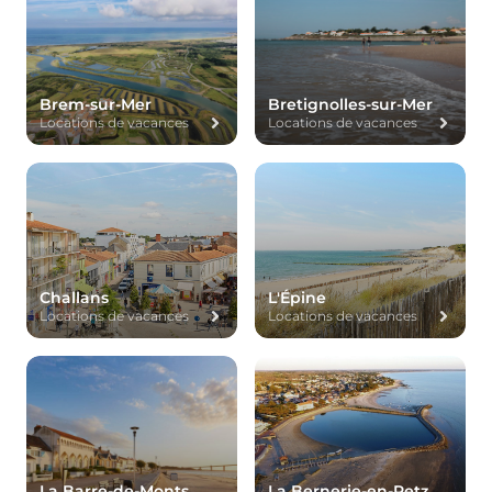
Brem-sur-Mer
Bretignolles-sur-Mer
Locations de vacances
Locations de vacances
Challans
L'Épine
Locations de vacances
Locations de vacances
La Barre-de-Monts
La Bernerie-en-Retz