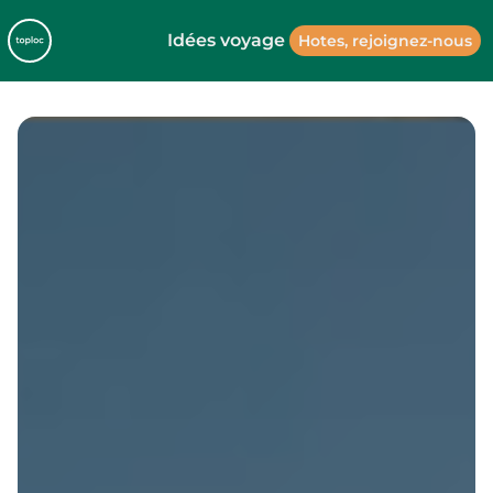
Idées voyage
Hotes, rejoignez-nous