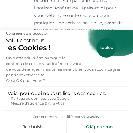
et admirer la vue panoramique sur
l'horizon. Profitez de l'après-midi pour
vous détendre sur le sable ou pour
pratiquer une activité nautique, avant de
terminer la journée par une balade au
coucher du soleil, lorsque les reflets de
l'océan transforment le paysage en une
toile vivante.
Consacrez cette journée à la découverte
du poumon vert de la commune. La forêt
domaniale des Pays de Monts, qui borde
le littoral sur des kilomètres, offre un
contraste saisissant avec l'agitation de la
plage. Enfourchez un vélo et empruntez
les nombreuses pistes cyclables qui
Jour 2
serpentent sous les pins maritimes et les
chênes verts. Le calme est absolu, l'air
embaume la résine et l'iode, et les