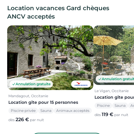
Location vacances Gard chèques
ANCV acceptés
Annulation gratui
Annulation gratuite
Le Vigan, Occitanie
Mandagout, Occitanie
Location gîte pou
Location gîte pour 15 personnes
Piscine
Sauna
A
Piscine privée
Sauna
Animaux acceptés
119 €
dès
par nuit
226 €
dès
par nuit