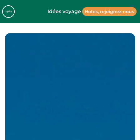
Idées voyage
Hotes, rejoignez-nous