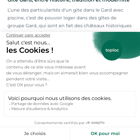
L’une des particularités d'un gite dans le Gard avec
piscine, c’est de pouvoir loger dans des gîtes de
groupe Gard, qui sont en fait des châteaux historiques
devenus des gîtes, modernisés, tout équipés, avec
piscine ou jacuzzi et un jardin. De grandes demeures,
changer en
gîtes de France Gard
, pour venir passez
des vacances en groupes, entre amis en en famille.
Souvent placer à des endroits historiquement
stratégiques, vous pourrez à la fois loger proche de la
nature verdoyante, et maritime. Vous pourrez loger
dans le château de Saint-Siffret ou de Chamborigaud
ou encore Uzès et Saint-Jean-du-Gard.
Accès facile aux Cévennes et à la Petite
Camargue