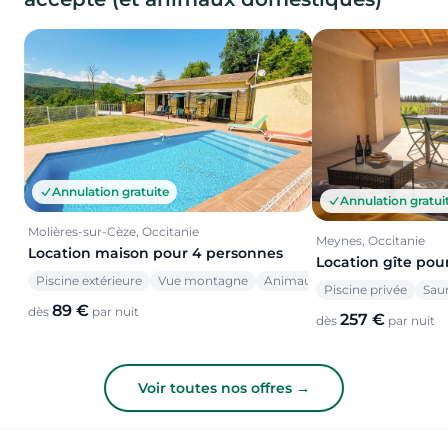
Annulation gratuite
Annulation gratui
Molières-sur-Cèze, Occitanie
Meynes, Occitanie
Location maison pour 4 personnes
Location gîte pou
Piscine extérieure
Vue montagne
Animaux acceptés
Piscine privée
Sau
89 €
dès
par nuit
257 €
dès
par nuit
Voir toutes nos offres →