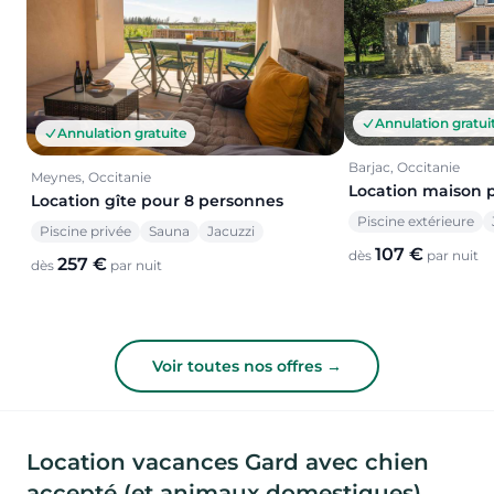
Annulation gratui
Annulation gratuite
Barjac, Occitanie
Meynes, Occitanie
Location maison 
Location gîte pour 8 personnes
Piscine extérieure
Piscine privée
Sauna
Jacuzzi
107 €
dès
par nuit
257 €
dès
par nuit
Voir toutes nos offres →
Location vacances Gard avec chien
accepté (et animaux domestiques)