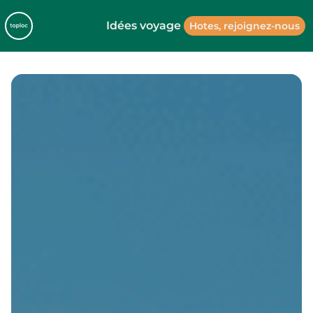
Idées voyage
Hotes, rejoignez-nous