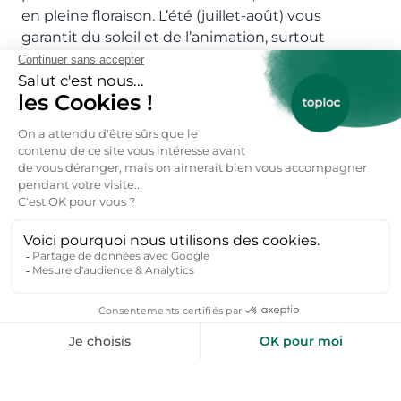
en pleine floraison. L’été (juillet-août) vous
garantit du soleil et de l’animation, surtout
pendant les festivals et marchés estivaux.
L’automne (septembre-octobre) est agréable
pour profiter des couleurs chaudes du Luberon et
du calme retrouvé. Choisir une
location vacances
Vaucluse
, c’est opter pour un séjour au rythme de
la Provence, entre villages perchés, produits
locaux, ocres flamboyants et douceur de vivre.
Réservez votre location vacances Apt
particulier ici 👇
Réservez votre location vacances →