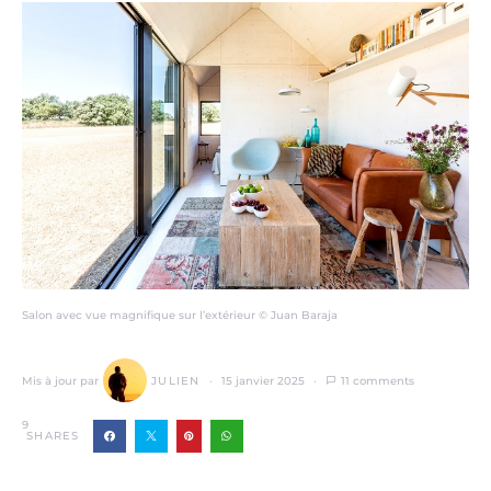
Salon avec vue magnifique sur l’extérieur © Juan Baraja
Mis à jour par
JULIEN
15 janvier 2025
11 comments
9
SHARES