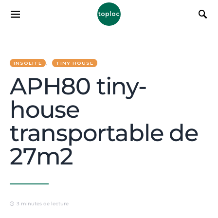
toploc
INSOLITE
TINY HOUSE
APH80 tiny-
house
transportable de
27m2
3 minutes de lecture