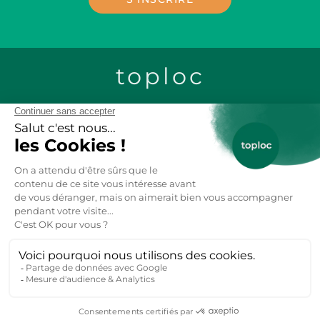
toploc
CONTACTEZ-NOUS
LOCATION CHALETS EN BOIS
LOCATION GITES DE GROUPE
LOCATION MOBIL-HOME
LOCATION VACANCES AU SKI
LOCATION APPARTEMENT VACANCES
ANNECY
LOCATIONS VACANCES FRANCE
7K
14K
13K
Toploc, référence des hébergements et locations de vacances
nature partout dans le monde. Explorez nos
gites
,
chambres
d'hôtes
,
chalets
. A la mer, montagne, campagne, dans +60
pays.