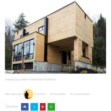
maison pas chère ©Collections Dubreuil
Mis à jour par
JULIEN
10 mai 2022
2 comments
1
SHARES