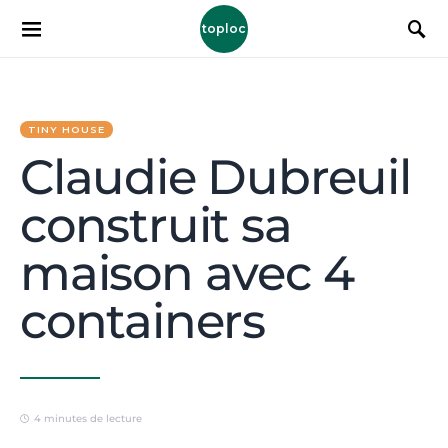
toploc
TINY HOUSE
Claudie Dubreuil
construit sa
maison avec 4
containers
4 minutes de lecture