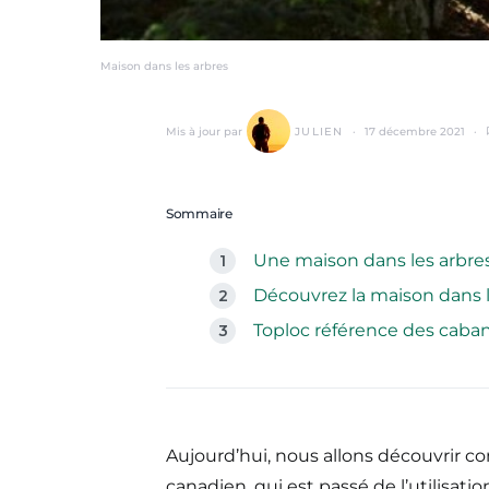
Maison dans les arbres
Mis à jour par
JULIEN
17 décembre 2021
Sommaire
Une maison dans les arbre
Découvrez la maison dans l
Toploc référence des caban
Aujourd’hui, nous allons découvrir c
canadien, qui est passé de l’utilisati