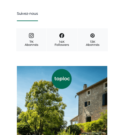
Suivez-nous
7K
14K
13K
Abonnés
Followers
Abonnés