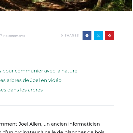
0
SHARES
No comments
s pour communier avec la nature
es arbres de Joel en vidéo
es dans les arbres
omment Joel Allen, un ancien informaticien
on d’un ordinateur à celle de planches de bois