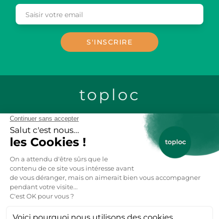
Saisir votre email
Email
S'INSCRIRE
toploc
CONTACTEZ-NOUS
LOCATION CHALETS EN BOIS
LOCATION GITES DE GROUPE
LOCATION MOBIL-HOME
LOCATION VACANCES AU SKI
LOCATION APPARTEMENT VACANCES
ANNECY
LOCATIONS VACANCES FRANCE
7K
14K
13K