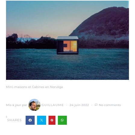
Mini-maisons et Cabines en Norvège
Mis à jour par
GUILLAUME
24 juin 2022
No comments
1
SHARES