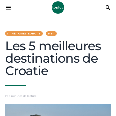
toploc
ITINÉRAIRES EUROPE
MER
Les 5 meilleures
destinations de
Croatie
3 minutes de lecture