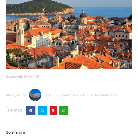
Dubrovnik ©PONANT
Mis à jour par
LILA
7 novembre 2024
No comments
1
SHARES
Sommaire