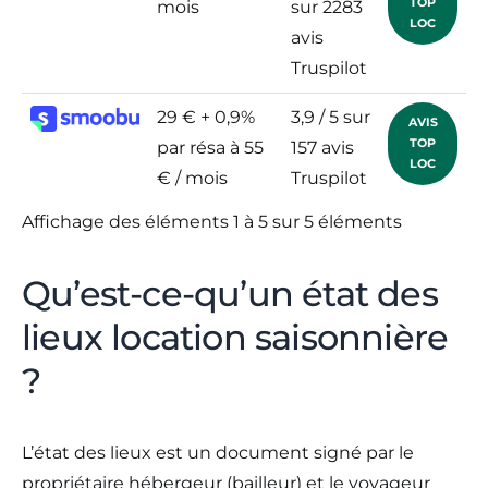
TOP
mois
sur 2283
LOC
avis
Truspilot
29 € + 0,9%
3,9 / 5 sur
AVIS
TOP
par résa à 55
157 avis
LOC
€ / mois
Truspilot
Affichage des éléments 1 à 5 sur 5 éléments
Qu’est-ce-qu’un état des
lieux location saisonnière
?
L’état des lieux est un document signé par le
propriétaire hébergeur (bailleur) et le voyageur