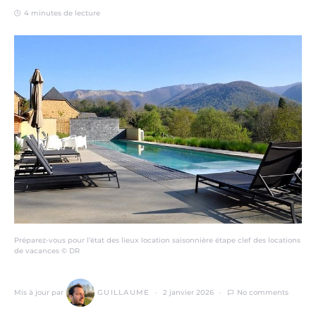
4 minutes de lecture
Préparez-vous pour l’état des lieux location saisonnière étape clef des locations
de vacances © DR
Mis à jour par
GUILLAUME
2 janvier 2026
No comments