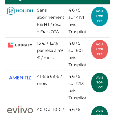
Sans
4,6 / 5
VOIR
L'OF
abonnement
sur 4171
FRE
6% HT / résa
avis
+ Frais OTA
Truspilot
13 € + 1,9%
4,8 / 5
VOIR
L'OF
par résa à 49
sur 601
FRE
€ / mois
avis
Truspilot
41 € à 69 € /
4,6 / 5
AVIS
TOP
mois
sur 1213
LOC
avis
Truspilot
40 € à 110 € /
4,6 / 5
AVIS