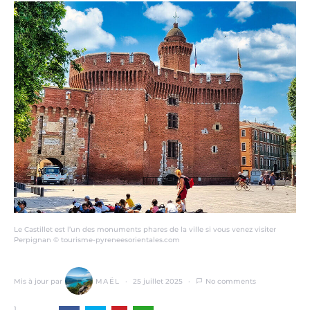
Le Castillet est l’un des monuments phares de la ville si vous venez visiter
Perpignan © tourisme-pyreneesorientales.com
Mis à jour par
MAËL
25 juillet 2025
No comments
1