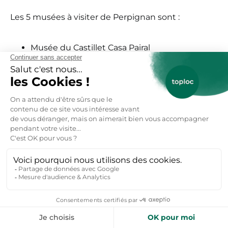
Les 5 musées à visiter de Perpignan sont :
Musée du Castillet Casa Pairal
Musée des Monnaies et Médailles Joseph
Puig
Musée Hyacinthe Rigaud
Muséum d’Histoire Naturelle
Musée Archéologique de Ruscino
Comment visiter Perpignan
en 1 jour ?
Pour visiter Perpignan en 1 jour :