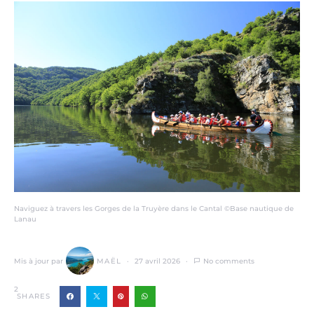
Naviguez à travers les Gorges de la Truyère dans le Cantal ©Base nautique de
Lanau
Mis à jour par
MAËL
27 avril 2026
No comments
2
SHARES