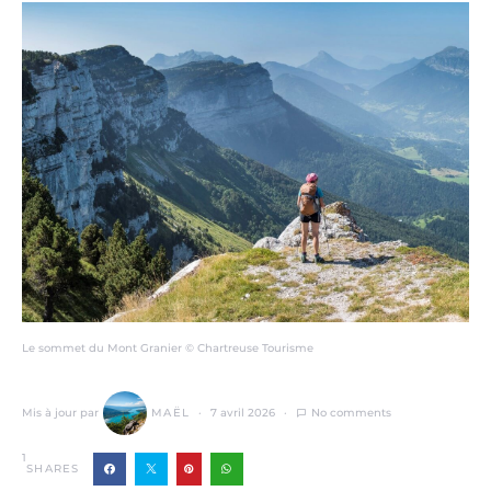
Le sommet du Mont Granier © Chartreuse Tourisme
Mis à jour par
MAËL
7 avril 2026
No comments
1
SHARES