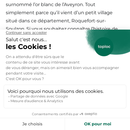
surnommé l’or blanc de l’Aveyron. Tout
simplement parce qu’il vient d’un petit village
situé dans ce département, Roquefort-sur-
Soulzon. Si vous souhaitez connaître l’histoire de
ce fromage particulier au lait cru il faut visiter
l’Aveyron et les caves de Roquefort. En plus des
dégustations de fromage qui raviront surtout les
plus gourmands, le village de Roquefort-sur-
Soulzon cache également d’autres surprises à
découvrir. Notamment des paysages pittoresques
exceptionnels à découvrir le temps d’une
randonnée pour visiter l’Aveyron.
Où réserver une location
Roquefort sur Soulzon ?