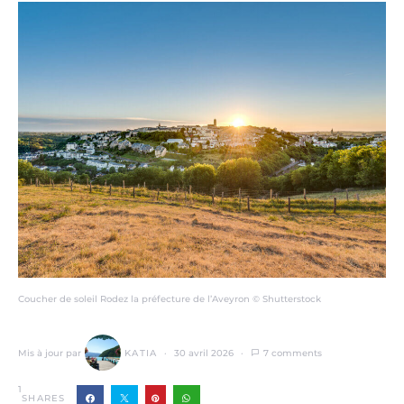
Coucher de soleil Rodez la préfecture de l’Aveyron © Shutterstock
Mis à jour par
KATIA
30 avril 2026
7 comments
1
SHARES