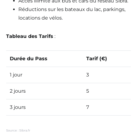
Accès illimité aux bus et cars du réseau Sibra.
Réductions sur les bateaux du lac, parkings,
locations de vélos.
Tableau des Tarifs
:
Durée du Pass
Tarif (€)
1 jour
3
2 jours
5
3 jours
7
Source : Sibra.fr