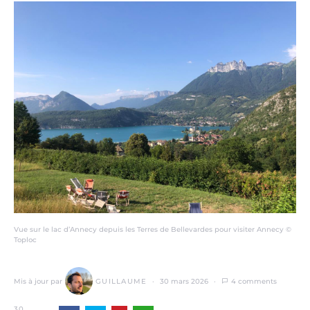
Vue sur le lac d’Annecy depuis les Terres de Bellevardes pour visiter Annecy ©
Toploc
Mis à jour par
GUILLAUME
30 mars 2026
4 comments
30