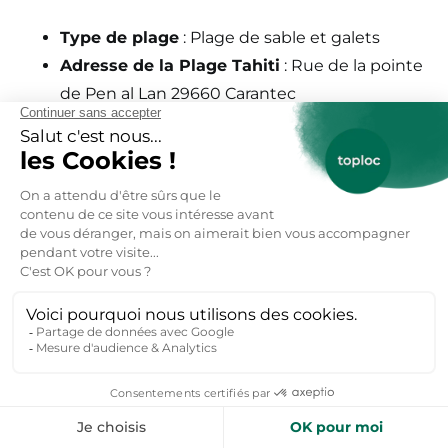
Type de plage
: Plage de sable et galets
Adresse de la Plage Tahiti
: Rue de la pointe
de Pen al Lan 29660 Carantec
Où se garer ?
: parking gratuit rue de Pen al
Lann
Chiens autorisés
: Non
Baignade surveillée
: Non
Infos Utiles
: Ombre, accès difficile, plage
sauvage, pêche possible
Avis
: 4,6/5 selon 589 avis Google
Plage du Kelenn