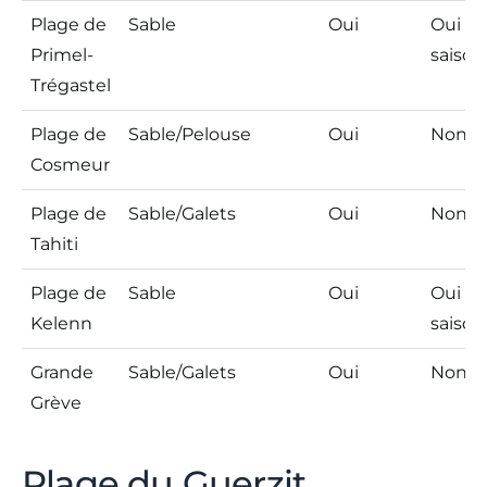
Plage de
Sable
Oui
Oui (e
Primel-
saison
Trégastel
Plage de
Sable/Pelouse
Oui
Non
Cosmeur
Plage de
Sable/Galets
Oui
Non
Tahiti
Plage de
Sable
Oui
Oui (e
Kelenn
saison
Grande
Sable/Galets
Oui
Non
Grève
Plage du Guerzit