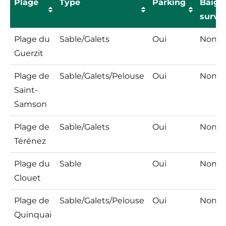
Plage
Type
Parking
Baign
survei
Plage
Type
Parking
Baign
Plage du
Sable/Galets
Oui
Non
survei
Guerzit
Plage de
Sable/Galets/Pelouse
Oui
Non
Saint-
Samson
Plage de
Sable/Galets
Oui
Non
Térénez
Plage du
Sable
Oui
Non
Clouet
Plage de
Sable/Galets/Pelouse
Oui
Non
Quinquai