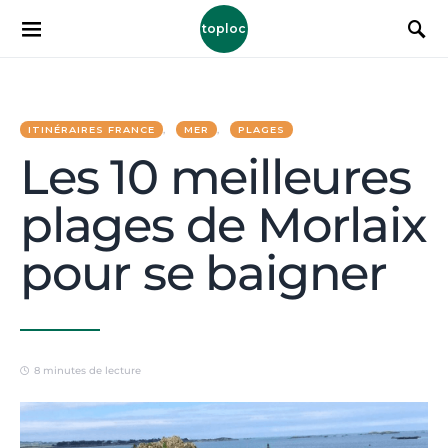
toploc
ITINÉRAIRES FRANCE
MER
PLAGES
Les 10 meilleures
plages de Morlaix
pour se baigner
8 minutes de lecture