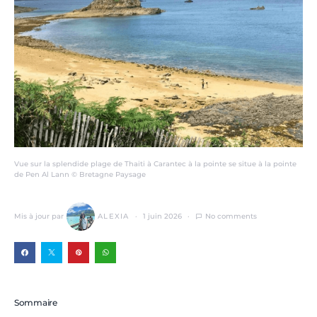
Vue sur la splendide plage de Thaiti à Carantec à la pointe se situe à la pointe
de Pen Al Lann © Bretagne Paysage
Mis à jour par
ALEXIA
1 juin 2026
No comments
Sommaire