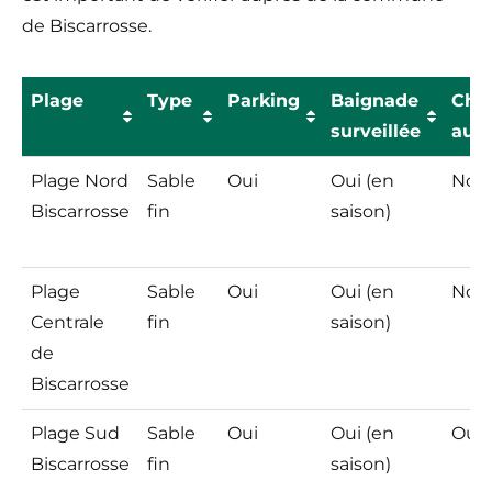
de Biscarrosse.
Plage
Type
Parking
Baignade
Chi
surveillée
auto
Plage
Type
Parking
Baignade
Chi
Plage Nord
Sable
Oui
Oui (en
Non
surveillée
auto
Biscarrosse
fin
saison)
Plage
Sable
Oui
Oui (en
Non
Centrale
fin
saison)
de
Biscarrosse
Plage Sud
Sable
Oui
Oui (en
Oui
Biscarrosse
fin
saison)