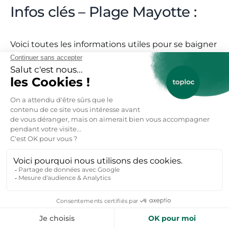
Infos clés – Plage Mayotte :
Voici toutes les informations utiles pour se baigner
à la Plage Mayotte qui fait partie des meilleures
plages de Biscarrosse :
Type de plage
: plage de sable fin
Adresse de la Plage Mayotte
: chemin des
Roseaux 40600 Biscarrosse
Où se garer ?
: Parking du camping de
Mayotte
Baignade surveillée :
Oui (en saison)
Chiens acceptés :
Non
Infos Utiles
: Spot de kitesurf
Avis
: Pas d’avis Google