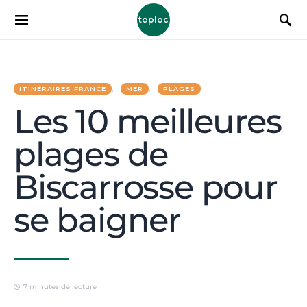
toploc
ITINÉRAIRES FRANCE
MER
PLAGES
Les 10 meilleures
plages de
Biscarrosse pour
se baigner
7 minutes de lecture