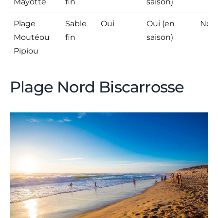
Mayotte
fin
saison)
Plage
Sable
Oui
Oui (en
Non
Moutéou
fin
saison)
Pipiou
Plage Nord Biscarrosse