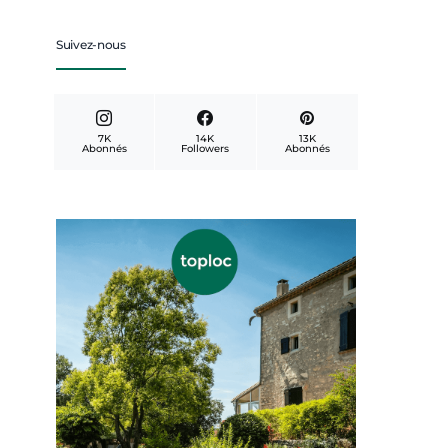
Suivez-nous
7K
14K
13K
Abonnés
Followers
Abonnés