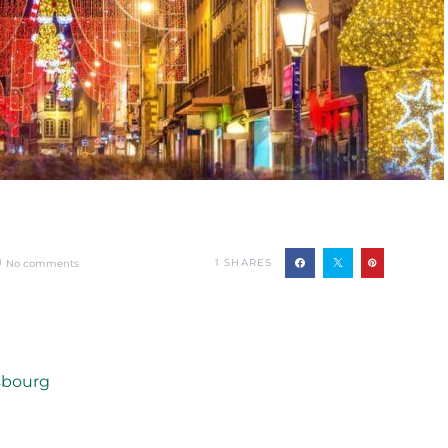
1
SHARES
No comments
sbourg