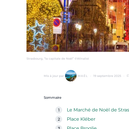
Strasbourg, “la capitale de Noël” ©Winalist
Mis à jour par
MAËL
19 septembre 2025
Sommaire
Le Marché de Noël de Stra
Place Kléber
Place Broglie