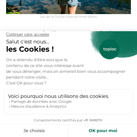
Lac de la Thuile ©Savoie Mont Blanc
Pourquoi aller au Lac de la
Thuile ?
Le Lac de la Thuile est situé dans la commune de
La Thuile dans le département de la Savoie. Ce lac
de 8 hectares, 500 mètres de long, 200 mètres de
large et 8 mètres de profondeur se situe à 874
mètres d’altitude. Ce lac glaciaire se situe dans le
massif des Bauges. C’est le lieu idéal pour pêcher,
vous trouverez notamment des perches, des
gardons et des brochets. Ce lac sauvage bordé de
roseaux invite à la détente et à se promener