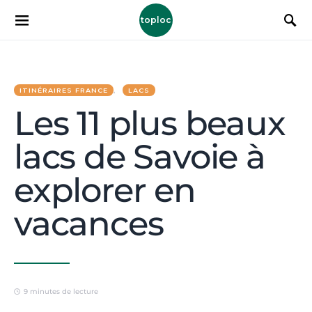
toploc
ITINÉRAIRES FRANCE
LACS
Les 11 plus beaux
lacs de Savoie à
explorer en
vacances
9 minutes de lecture