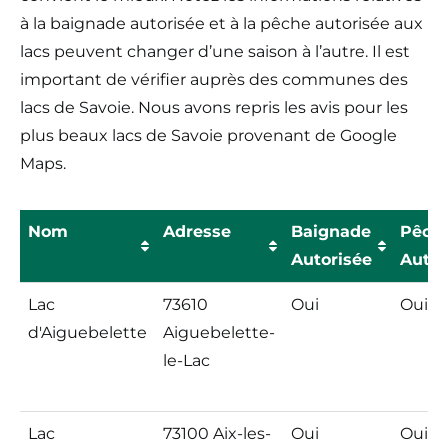
à la baignade autorisée et à la pêche autorisée aux
lacs peuvent changer d’une saison à l’autre. Il est
important de vérifier auprès des communes des
lacs de Savoie. Nous avons repris les avis pour les
plus beaux lacs de Savoie provenant de Google
Maps.
Nom
Adresse
Baignade
Pêch
Autorisée
Autor
Nom
Adresse
Baignade
Pêch
Lac
73610
Oui
Oui
Autorisée
Autor
d'Aiguebelette
Aiguebelette-
le-Lac
Lac
73100 Aix-les-
Oui
Oui