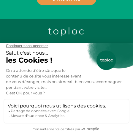
toploc
CONTACTEZ-NOUS
LOCATION CHALETS EN BOIS
LOCATION GITES DE GROUPE
LOCATION MOBIL-HOME
LOCATION VACANCES AU SKI
LOCATION APPARTEMENT VACANCES
ANNECY
LOCATIONS VACANCES FRANCE
7K
14K
13K
Toploc, référence des hébergements et locations de vacances
nature partout dans le monde. Explorez nos
gites
,
chambres
d'hôtes
,
chalets
. A la mer, montagne, campagne, dans +60
pays.