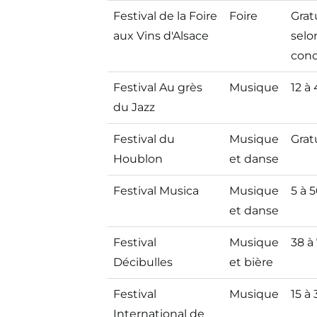
Nom
Genre
Tari
Festival de la Foire
Foire
Grat
aux Vins d'Alsace
selo
conc
Festival Au grès
Musique
12 à
du Jazz
Festival du
Musique
Grat
Houblon
et danse
Festival Musica
Musique
5 à 
et danse
Festival
Musique
38 à
Décibulles
et bière
Festival
Musique
15 à
International de