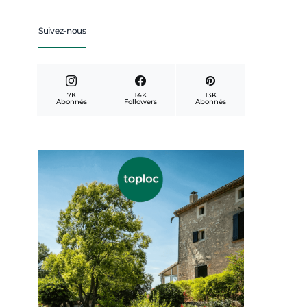
Suivez-nous
7K
14K
13K
Abonnés
Followers
Abonnés