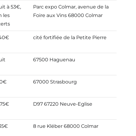
fs
Adresse
uit à 53€,
Parc expo Colmar, avenue de la
n les
Foire aux Vins 68000 Colmar
erts
 40€
cité fortifiée de la Petite Pierre
uit
67500 Haguenau
50€
67000 Strasbourg
 75€
D97 67220 Neuve-Eglise
 35€
8 rue Kléber 68000 Colmar