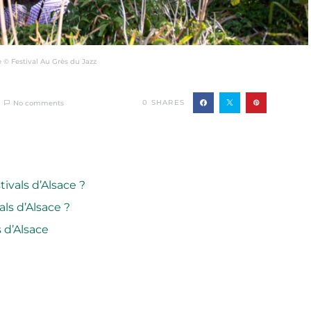
ce © Festival Au Grès du Jazz
0
SHARES
No comments
tivals d’Alsace ?
als d’Alsace ?
s d’Alsace