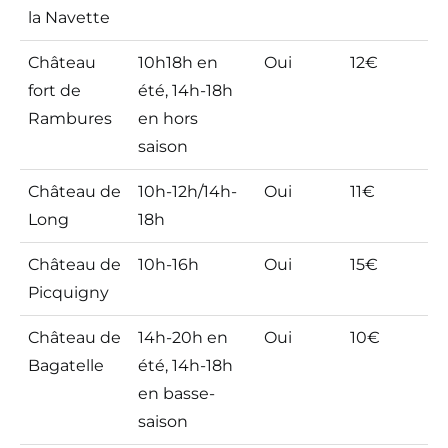
la Navette
a
Château
10h18h en
Oui
12€
4,
fort de
été, 14h-18h
a
Rambures
en hors
saison
Château de
10h-12h/14h-
Oui
11€
4
Long
18h
a
Château de
10h-16h
Oui
15€
4
Picquigny
a
Château de
14h-20h en
Oui
10€
4
Bagatelle
été, 14h-18h
a
en basse-
saison