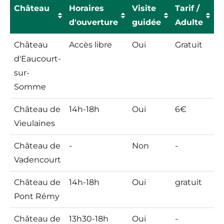
Château
Horaires
Visite
Tarif /
A
d'ouverture
guidée
Adulte
V
Château
Horaires
Visite
Tarif /
A
Château
Accès libre
Oui
Gratuit
4
d'ouverture
guidée
Adulte
V
d'Eaucourt-
a
sur-
Somme
Château de
14h-18h
Oui
6€
4
Vieulaines
a
Château de
-
Non
-
3,
Vadencourt
a
Château de
14h-18h
Oui
gratuit
4
Pont Rémy
a
Château de
13h30-18h
Oui
-
4