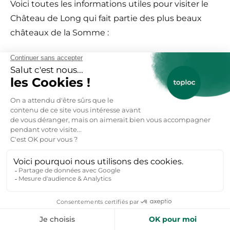
Voici toutes les informations utiles pour visiter le
Château de Long qui fait partie des plus beaux
châteaux de la Somme :
Horaires d’ouverture
: 10h-12h/14h-18h
Epoque
: XVIIIe siècle
Visite guidée
: Oui
Plus d’informations
: Château de Long
Adresse
: Rue de la Somme 80510 Long
Tarif
: 11€
Chiens autorisés
: Oui
Avis Google
: 4,5/5 sur 481 avis Google
Château de Picquigny