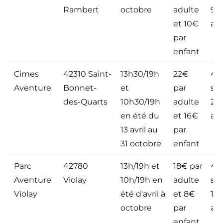
Rambert
octobre
adulte
97
et 10€
avi
par
enfant
Cimes
42310 Saint-
13h30/19h
22€
4,8
Aventure
Bonnet-
et
par
sur
des-Quarts
10h30/19h
adulte
20
en été du
et 16€
avi
13 avril au
par
31 octobre
enfant
Parc
42780
13h/19h et
18€ par
4,5
Aventure
Violay
10h/19h en
adulte
sur
Violay
été d'avril à
et 8€
177
octobre
par
avi
enfant