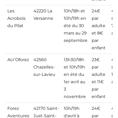
Les
42220 La
10h/18h et
24€
4,6
Acrobois
Versanne
10h/19h en
par
sur
du Pilat
été du 30
adulte
73
mars au 29
et 8€
avi
septembre
par
enfant
Acr’Oforez
42560
13h30/18h
23€
4,7
Chazelles-
et 10h/19h
par
sur
sur-Lavieu
en été du
adulte
161
1er avril au
et 11€
avi
3
par
novembre
enfant
Forez
42170 Saint-
10h/19h
24€
4,6
Aventures
Just-Saint-
d'avril à
par
sur