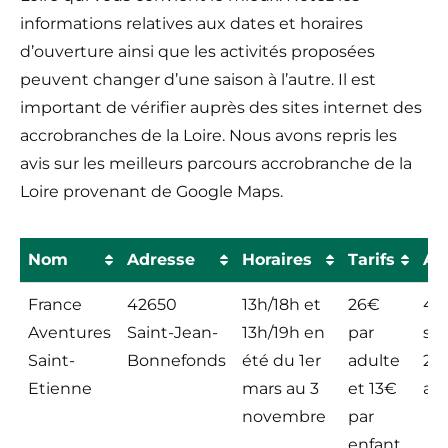
informations relatives aux dates et horaires
d’ouverture ainsi que les activités proposées
peuvent changer d’une saison à l’autre. Il est
important de vérifier auprès des sites internet des
accrobranches de la Loire. Nous avons repris les
avis sur les meilleurs parcours accrobranche de la
Loire provenant de Google Maps.
Nom
Adresse
Horaires
Tarifs
Av
Nom
Adresse
Horaires
Tarifs
Av
France
42650
13h/18h et
26€
4,4
Aventures
Saint-Jean-
13h/19h en
par
sur
Saint-
Bonnefonds
été du 1er
adulte
23
Etienne
mars au 3
et 13€
avi
novembre
par
enfant