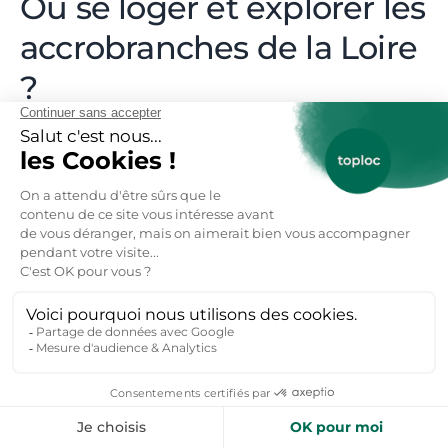
Où se loger et explorer les
accrobranches de la Loire
?
Si vous souhaitez explorer les accrobranches de la
Loire vous chercherez certainement des
locations
de vacances dans la Loire
et des
locations de
vacances en Auvergne-Rhône-Alpes
. Voici une
suggestion de locations de vacances à louer en
direct auprès des hôtes Toploc en cliquant sur les
curseurs verts de la carte.