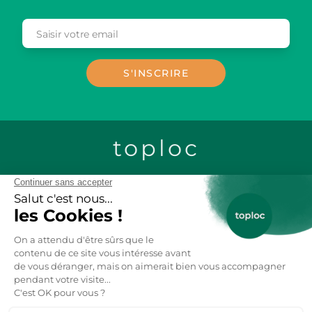
Saisir votre email
Email
S'INSCRIRE
toploc
CONTACTEZ-NOUS
LOCATION CHALETS EN BOIS
LOCATION GITES DE GROUPE
LOCATION MOBIL-HOME
LOCATION VACANCES AU SKI
LOCATION APPARTEMENT VACANCES
ANNECY
LOCATIONS VACANCES FRANCE
7K
14K
13K