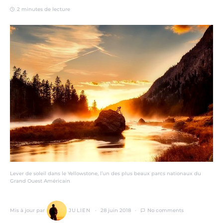
2 minutes de lecture
Lever de soleil dans le Yellowstone, l’un des plus beaux parcs nationaux du
Grand Ouest Américain
Mis à jour par
JULIEN
28 juin 2018
No comments