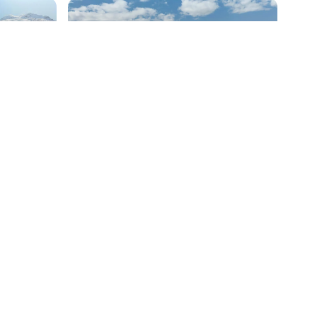
Les Orres
Locations de vacances
ure ?
pirez-moi