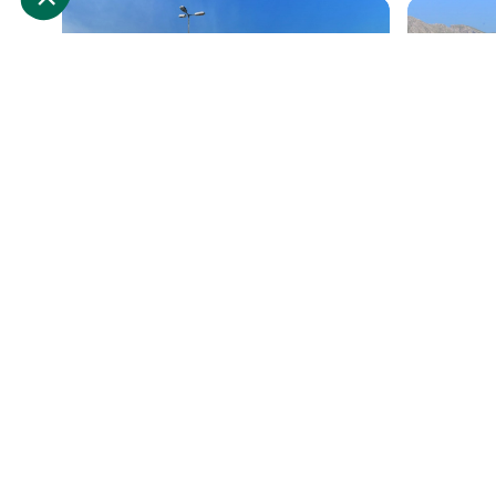
Auris
Dévoluy
Locations de vacances
Locations 
De l