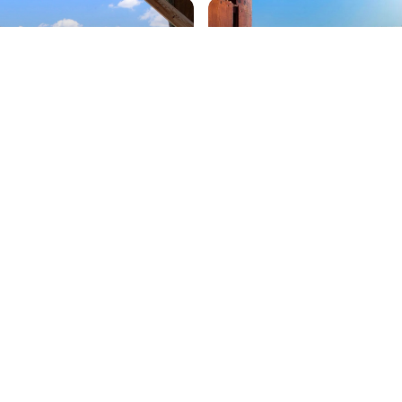
Les Deux Alpes
de vacances
Locations de vacances
'aide pour votre prochain séjour nat
Ins
+50 000 voyageurs aiment nos bons plans