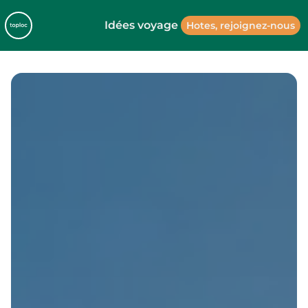
Idées voyage
Hotes, rejoignez-nous