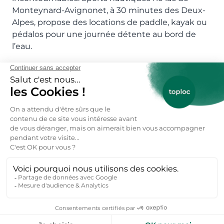
Monteynard-Avignonet, à 30 minutes des Deux-
Alpes, propose des locations de paddle, kayak ou
pédalos pour une journée détente au bord de
l’eau.
Où réserver des locations d’appartements
montagne Les Deux Alpes ?
Sur Toploc, explorez une sélection
d’appartements montagne à louer aux Deux
Alpes :
Appartement à Alpe d’Huez
, pour un séjour
ensoleillé et un domaine skiable réputé,
Appartement à Val d’Isère
, pour une ambiance chic
et un accès à l’Espace Killy,
Appartement à Serre Chevalier
, pour un mélange
de soleil et de neige,
Appartement aux Karellis
, pour un séjour nature et