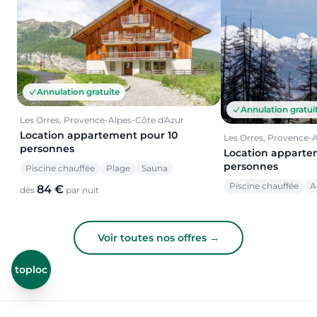
Annulation gratuite
Annulation gratui
Les Orres, Provence-Alpes-Côte d'Azur
Location appartement pour 10
Les Orres, Provence-A
personnes
Location apparte
personnes
Piscine chauffée
Plage
Sauna
Piscine chauffée
A
84 €
dès
par nuit
Voir toutes nos offres →
toploc