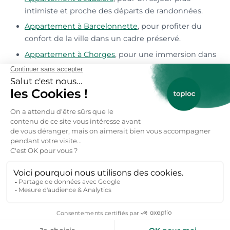
intimiste et proche des départs de randonnées.
Appartement à Barcelonnette
, pour profiter du
confort de la ville dans un cadre préservé.
Appartement à Chorges
, pour une immersion dans
la culture locale et des paysages lacustres.
Appartement à Embrun
, pour explorer la capitale
du Champsaur et ses alentours.
Pourquoi choisir Les Orres pour vos
vacances en montagne ?
Opter pour les Orres, c’est choisir une station où
se mêlent : un ensoleillement exceptionnel (plus
de 300 jours de soleil par an). Un domaine skiable
varié, adapté aux familles et aux skieurs
confirmés. Une ambiance conviviale et des prix
accessibles, comparés à d’autres stations des
Alpes. Une gastronomie savoyarde généreuse