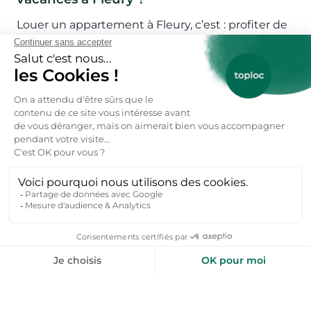
Louer un appartement à Fleury, c’est : profiter de
la mer Méditerranée et de plages variées,
découvrir un environnement naturel préservé,
séjourner dans une destination ensoleillée du sud
de la France, pratiquer des activités nautiques et
de plein air, bénéficier d’un hébergement
confortable proche de la mer.
Où réserver des locations d’appartements
à Fleury ?
Sur Toploc, explorez une large sélection
d’appartements : à Saint-Pierre-la-Mer pour
l’animation, aux Cabanes de Fleury pour le calme,
près des plages pour un accès direct à la mer,
dans des quartiers résidentiels pour la tranquillité.
Vous gérez des locations appartement