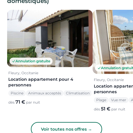
domestiques)
Annulation gratuite
Annulation gratui
Fleury, Occitanie
Location appartement pour 4
Fleury, Occitanie
personnes
Location apparte
personnes
Piscine
Animaux acceptés
Climatisation
Plage
Vue mer
A
71 €
dès
par nuit
51 €
dès
par nuit
Voir toutes nos offres →