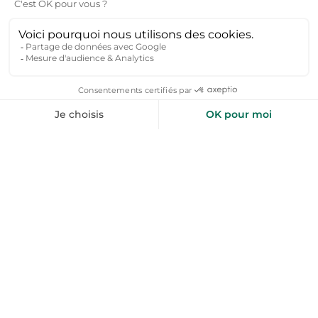
authentique, loin des foules, mais avec toutes les
commodités à proximité. Séjourner dans un
logement tout équipé, idéal pour les familles ou
les groupes d’amis. Goûter à une gastronomie
riche et variée, entre produits de la mer et
spécialités locales.
Où trouver des appartements vacances à
Leucate adaptés à vos besoins ?
Sur Toploc, vous trouverez des appartements
adaptés à tous les profils : pour les familles :
Logements spacieux avec espaces extérieurs ou
jardins, proches des plages sécurisées. Pour les
sportifs : Appartements avec stockage pour
matériel de kitesurf ou de vélo, à proximité des
spots. Pour les couples : Hébergements
romantiques avec vue sur mer ou terrasse pour
des soirées en amoureux. Pour les groupes :