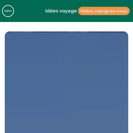
Idées voyage
Hotes, rejoignez-nous