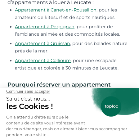
d’appartements à louer à Leucate :
Appartement à Canet-en-Roussillon
, pour les
amateurs de kitesurf et de sports nautiques.
Appartement à Perpignan
, pour profiter de
l’ambiance animée et des commodités locales.
Appartement à Gruissan
, pour des balades nature
près de la mer.
Appartement à Collioure
, pour une escapade
artistique et colorée à 30 minutes de Leucate.
Pourquoi réserver un appartement
vacances à Leucate ?
Louer un appartement à Leucate, c’est :
bénéficier d’un climat méditerranéen ensoleillé
presque toute l’année. Profiter d’un accès direct
aux plages et aux activités nautiques sans avoir à
prendre la voiture. Découvrir une destination